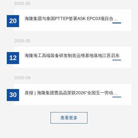
2026-05
海隆集团与泰国PTTEP签署ASK EPC03项目合同 双方战略合作迈入新阶段 携手支持缅甸本地能源供应与海洋能源开发
20
2026-05
海隆海工高端装备研发制造运维基地落地江苏启东
12
2026-04
喜报 | 海隆集团曹晶晶荣获2026“全国五一劳动奖章”
30
查看更多