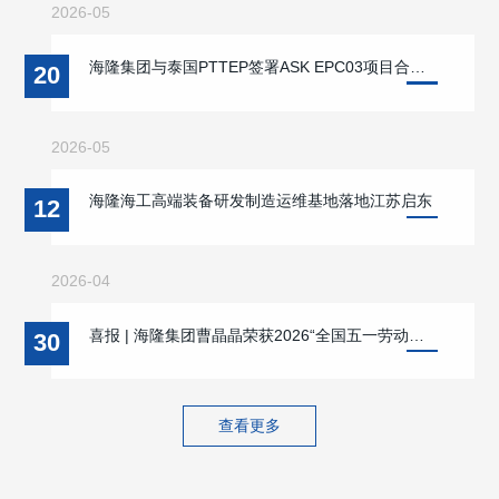
2026-05
海隆集团与泰国PTTEP签署ASK EPC03项目合同 双方战略合作迈入新阶段 携手支持缅甸本地能源供应与海洋能源开发
20
2026-05
海隆海工高端装备研发制造运维基地落地江苏启东
12
2026-04
喜报 | 海隆集团曹晶晶荣获2026“全国五一劳动奖章”
30
查看更多