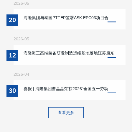
2026-05
海隆集团与泰国PTTEP签署ASK EPC03项目合同 双方战略合作迈入新阶段 携手支持缅甸本地能源供应与海洋能源开发
20
2026-05
海隆海工高端装备研发制造运维基地落地江苏启东
12
2026-04
喜报 | 海隆集团曹晶晶荣获2026“全国五一劳动奖章”
30
查看更多