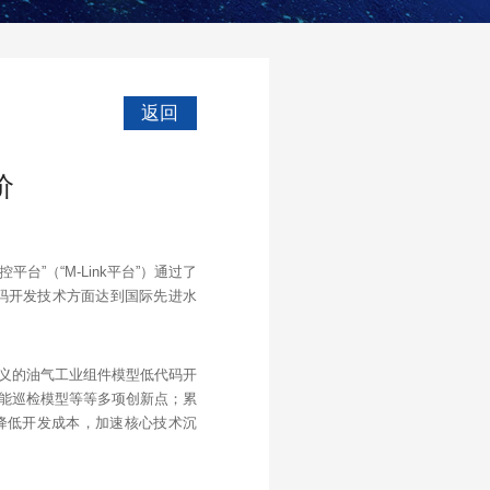
返回
价
”（“M-Link平台”）通过了
码开发技术方面达到国际先进水
定义的油气工业组件模型低代码开
能巡检模型等等多项创新点；累
降低开发成本，加速核心技术沉