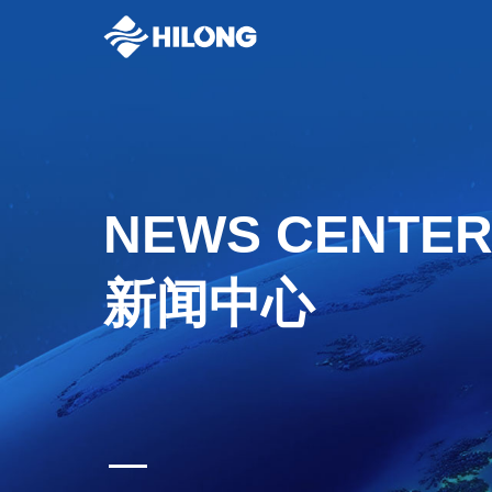
NEWS CENTE
新闻中心