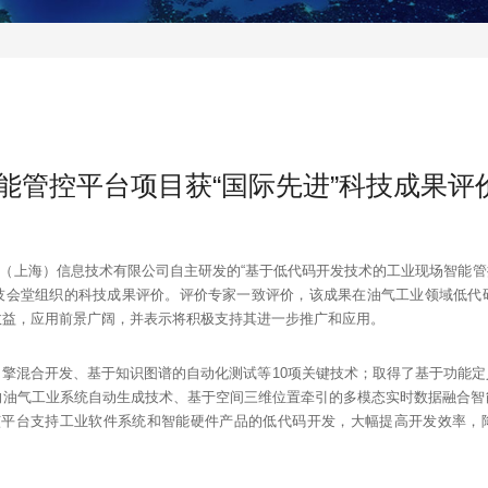
能管控平台项目获“国际先进”科技成果评
集团（上海）信息技术有限公司自主研发的“基于低代码开发技术的工业现场智能管控平台
技会堂组织的科技成果评价。评价专家一致评价，该成果在油气工业领域低代
效益，应用前景广阔，并表示将积极支持其进一步推广和应用。
型跨引擎混合开发、基于知识图谱的自动化测试等10项关键技术；取得了基于功能
的油气工业系统自动生成技术、基于空间三维位置牵引的多模态实时数据融合智
。该平台支持工业软件系统和智能硬件产品的低代码开发，大幅提高开发效率，