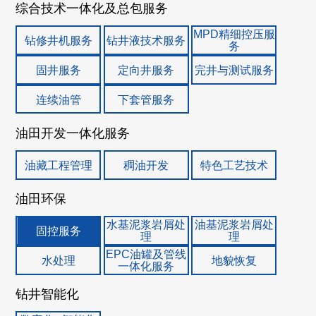
综合技术一体化及总包服务
MPD精细控压服
钻修井机服务
钻井液技术服务
务
固井服务
定向井服务
完井与测试服务
连续油管
下套管服务
油田开发一体化服务
油藏工程管理
稠油开发
特色工艺技术
油田环保
水基泥浆岩屑处
油基泥浆岩屑处
固控服务
理
理
EPC油罐及管线
水处理
地貌恢复
一体化服务
钻井智能化