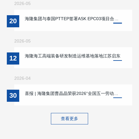
2026-05
海隆集团与泰国PTTEP签署ASK EPC03项目合同 双方战略合作迈入新阶段 携手支持缅甸本地能源供应与海洋能源开发
20
2026-05
海隆海工高端装备研发制造运维基地落地江苏启东
12
2026-04
喜报 | 海隆集团曹晶晶荣获2026“全国五一劳动奖章”
30
查看更多