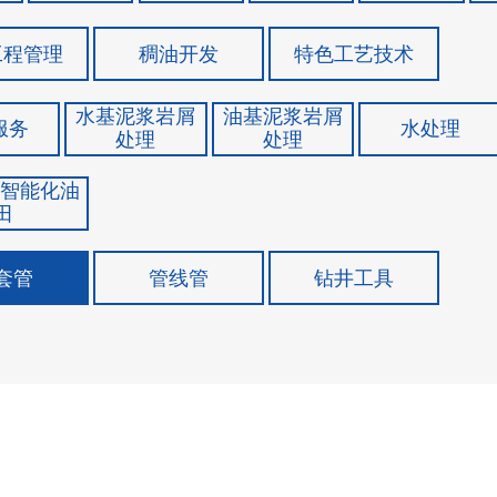
工程管理
稠油开发
特色工艺技术
水基泥浆岩屑
油基泥浆岩屑
服务
水处理
处理
处理
&智能化油
田
套管
管线管
钻井工具