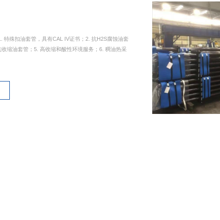
特殊扣油套管，具有CAL IV证书；2. 抗H2S腐蚀油套
抗收缩油套管；5. 高收缩和酸性环境服务；6. 稠油热采