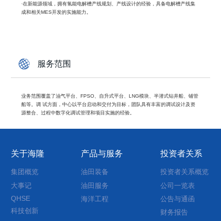
·在新能源领域，拥有氢能电解槽产线规划、产线设计的经验，具备电解槽产线集
成和相关MES开发的实施能力。
服务范围
业务范围覆盖了油气平台、FPSO、自升式平台、LNG模块、半潜式钻井船、铺管
船等。调 试方面，中心以平台启动和交付为目标，团队具有丰富的调试设计及资
源整合、过程中数字化调试管理和项目实施的经验。
关于海隆
产品与服务
投资者关系
集团概览
油田装备
投资者关系概览
大事记
油田服务
公司一览表
QHSE
海洋工程
公告与通函
科技创新
财务报告