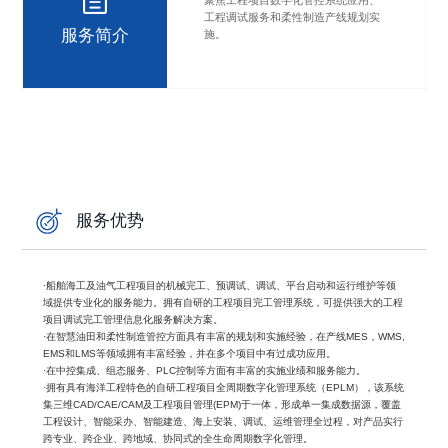
工程调试服务和柔性制造产线规划实
服务简介
施。
服务优势
·船舶海工及油气工程项目的机械完工、预调试、调试、平台启动和运行维护等领
域提供专业化的服务能力。拥有自研的工程项目完工管理系统，可提供强大的工程
项目调试完工管理信息化服务解决方案。
·在智慧油田和柔性制造管控方面具有丰富的规划和实施经验，在产线MES，WMS,
EMS和LMS等领域拥有丰富经验，并在多个项目中有过成功应用。
·在中控集成、组态服务、PLC控制等方面有丰富的实施业绩和服务能力。
·拥有具有海洋工程特色的自研工程项目全周期数字化管理系统（EPLM），该系统
集三维CAD/CAE/CAM及工程项目管理(EPM)于一体，形成单一集成数据源，覆盖
工程设计、智能采办、智能建造、海上安装、调试、运维管理全过程，对产品实行
跨专业、跨企业、跨地域、协同式的全生命周期数字化管理。