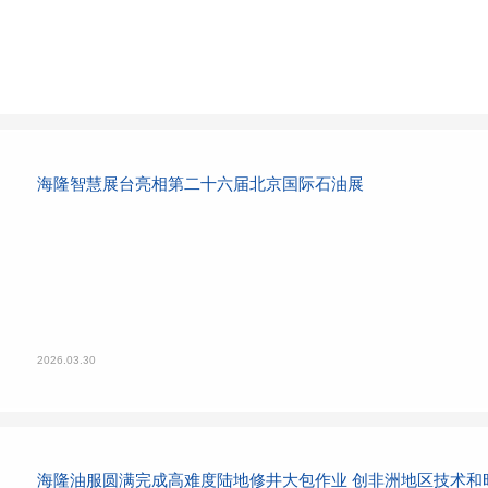
海隆智慧展台亮相第二十六届北京国际石油展
2026.03.30
海隆油服圆满完成高难度陆地修井大包作业 创非洲地区技术和