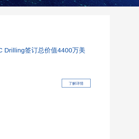
Drilling签订总价值4400万美
了解详情