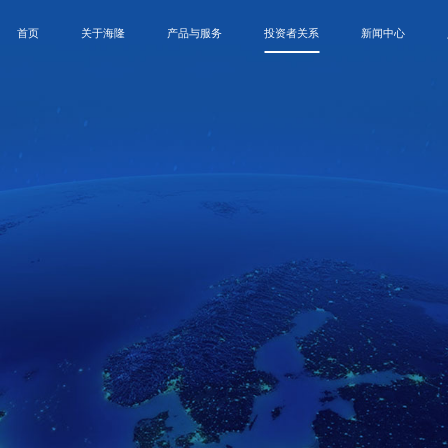
首页
关于海隆
产品与服务
投资者关系
新闻中心
R