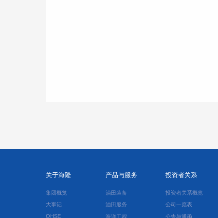
关于海隆
产品与服务
投资者关系
集团概览
油田装备
投资者关系概览
大事记
油田服务
公司一览表
QHSE
海洋工程
公告与通函