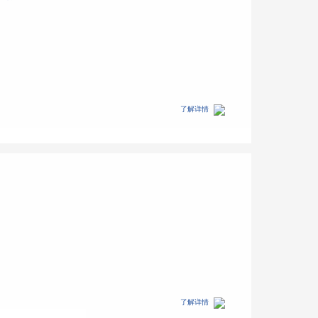
了解详情
了解详情