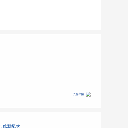
了解详情
时效新纪录