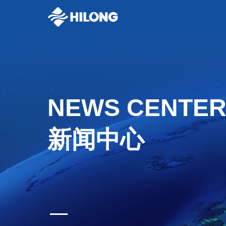
NEWS CENTE
新闻中心