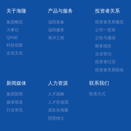
关于海隆
产品与服务
投资者关系
集团概览
油田装备
投资者关系概览
大事记
油田服务
公司一览表
QHSE
海洋工程
公告与通函
科技创新
财务报告
企业文化
企业管治
投资者日历
投资者关系联络
新闻媒体
人力资源
联系我们
集团新闻
人才战略
联系方式
媒体报道
人才价值观
行业资讯
成长在海隆
招贤纳士