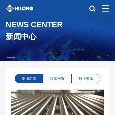
NEWS CENTER
新闻中心
集团新闻
媒体报道
行业资讯