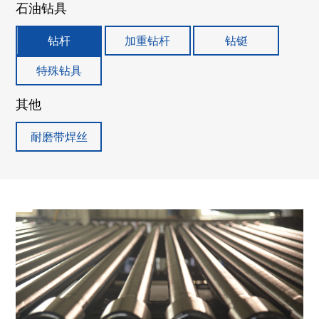
石油钻具
钻杆
加重钻杆
钻铤
特殊钻具
其他
耐磨带焊丝