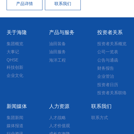
产品详情
联系我们
关于海隆
产品与服务
投资者关系
集团概览
油田装备
投资者关系概览
大事记
油田服务
公司一览表
QHSE
海洋工程
公告与通函
科技创新
财务报告
企业文化
企业管治
投资者日历
投资者关系联络
新闻媒体
人力资源
联系我们
集团新闻
人才战略
联系方式
媒体报道
人才价值观
行业资讯
成长在海隆