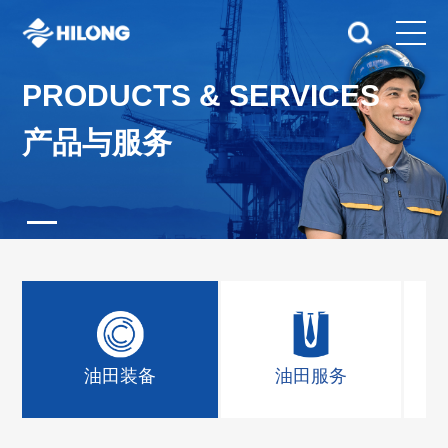
PRODUCTS & SERVICES
产品与服务
油田装备
油田服务