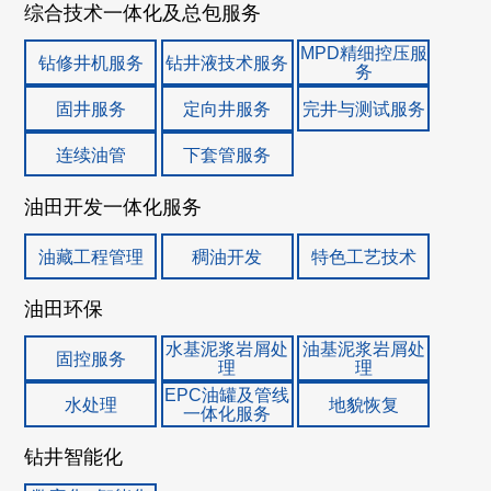
综合技术一体化及总包服务
MPD精细控压服
钻修井机服务
钻井液技术服务
务
固井服务
定向井服务
完井与测试服务
连续油管
下套管服务
油田开发一体化服务
油藏工程管理
稠油开发
特色工艺技术
油田环保
水基泥浆岩屑处
油基泥浆岩屑处
固控服务
理
理
EPC油罐及管线
水处理
地貌恢复
一体化服务
钻井智能化