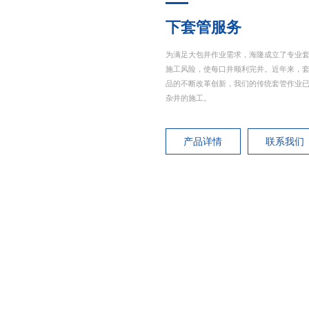
下套管服务
为满足大包井作业需求，海隆成立了专业
施工风险，使每口井顺利完井。近年来，
品的不断改革创新，我们的传统套管作业
杂井的施工。
产品详情
联系我们