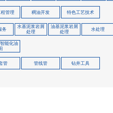
工程管理
稠油开发
特色工艺技术
水基泥浆岩屑
油基泥浆岩屑
服务
水处理
处理
处理
&智能化油
田
套管
管线管
钻井工具