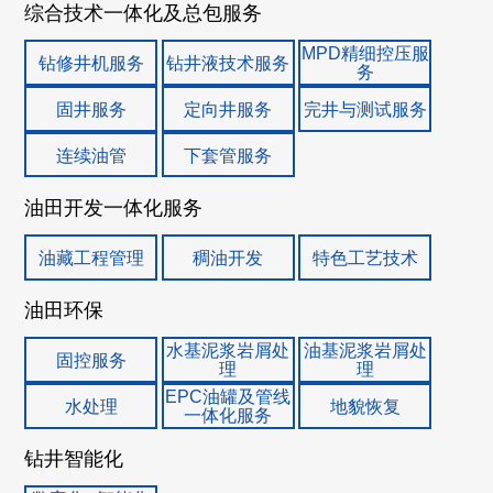
综合技术一体化及总包服务
MPD精细控压服
钻修井机服务
钻井液技术服务
务
固井服务
定向井服务
完井与测试服务
连续油管
下套管服务
油田开发一体化服务
油藏工程管理
稠油开发
特色工艺技术
油田环保
水基泥浆岩屑处
油基泥浆岩屑处
固控服务
理
理
EPC油罐及管线
水处理
地貌恢复
一体化服务
钻井智能化